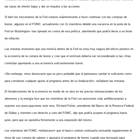
las tasas de interés bajas y dar un impulso a las acciones.
Si bien los funcionarios de la Fed votaron unánimemente a favor continuar con las compras de
bonos, algunos en el FOMC -actualmente con 11 miembros debido una vacancia en la junta de la
Fed en Washington- han opinado en contra de esa política, advirtiendo que podría llevar a un brote
de inflación.
Las minutas mostraron que una minoría dentro de la Fed no está muy segura del efecto positivo en
la economía de la compra de bonos y cree que el estímulo debería ser reconsiderado si las cifras
continúan apuntando a una economía suficientemente fuerte.
«Sin embargo, otros destacaron que es poco probable que el panorama cambie lo suficiente como
para corroborar cualquier ajuste al programa antes de su finalización», señalaron las minutas.
El fortalecimiento de la economía en medio de un alza en los precios internacionales de los
alimentos y la energía hizo que los miembros de la Fed con posiciones más antiiflacionarias a
exponer sus preocupaciones este mes. Richard Fisher, presidente del Banco de la Reserva Federal
de Dallas y miembro con derecho a voto del FOMC, dijo que podría aceptar el programa hasta
junio, pero que se opondría firmemente a una expansión del mismo.
Los miembros del FOMC «enfatizaron» que el banco central continuaría revisando regularmente el
ritmo de sus compra de valores y ajustaría el programa de bonos cuando sea necesario para