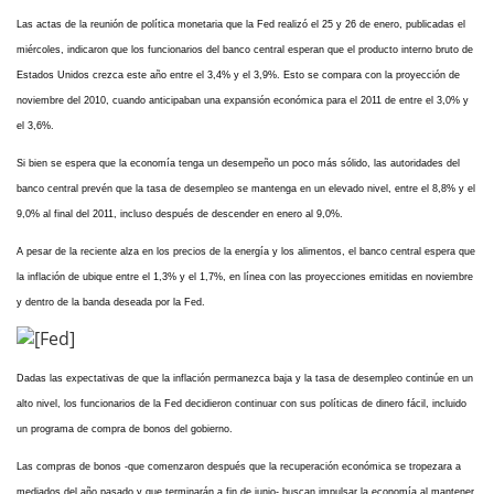
Las actas de la reunión de política monetaria que la Fed realizó el 25 y 26 de enero, publicadas el
miércoles, indicaron que los funcionarios del banco central esperan que el producto interno bruto de
Estados Unidos crezca este año entre el 3,4% y el 3,9%. Esto se compara con la proyección de
noviembre del 2010, cuando anticipaban una expansión económica para el 2011 de entre el 3,0% y
el 3,6%.
Si bien se espera que la economía tenga un desempeño un poco más sólido, las autoridades del
banco central prevén que la tasa de desempleo se mantenga en un elevado nivel, entre el 8,8% y el
9,0% al final del 2011, incluso después de descender en enero al 9,0%.
A pesar de la reciente alza en los precios de la energía y los alimentos, el banco central espera que
la inflación de ubique entre el 1,3% y el 1,7%, en línea con las proyecciones emitidas en noviembre
y dentro de la banda deseada por la Fed.
Dadas las expectativas de que la inflación permanezca baja y la tasa de desempleo continúe en un
alto nivel, los funcionarios de la Fed decidieron continuar con sus políticas de dinero fácil, incluido
un programa de compra de bonos del gobierno.
Las compras de bonos -que comenzaron después que la recuperación económica se tropezara a
mediados del año pasado y que terminarán a fin de junio- buscan impulsar la economía al mantener