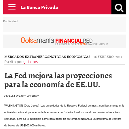
Toggle
La Banca Privada
navigation
Publicidad
MERCADOS EXTRANJEROS
NOTICIAS ECONOMICAS
|
16 FEBRERO, 2011
-
Escrito por:
JL Lopez
La Fed mejora las proyecciones
para la economía de EE.UU.
Por Luca Di Leo y Jeff Bater
WASHINGTON (Dow Jones)–Las autoridades de la Reserva Federal se mostraron ligeramente más
optimistas sobre el panorama de la economía de Estados Unidos cuando se reunieron hace tres
semanas, pero no lo suficiente como para poner fin en forma temprana a un programa de compra
de bonos de US$600.000 millones.