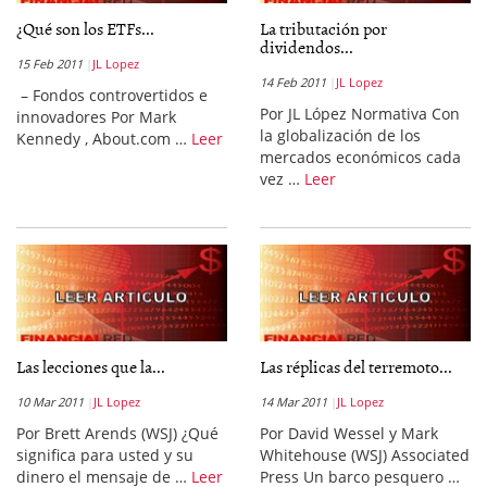
¿Qué son los ETFs...
La tributación por
dividendos...
15 Feb 2011
JL Lopez
14 Feb 2011
JL Lopez
– Fondos controvertidos e
Por JL López Normativa Con
innovadores Por Mark
la globalización de los
Kennedy , About.com …
Leer
mercados económicos cada
vez …
Leer
Las lecciones que la...
Las réplicas del terremoto...
10 Mar 2011
JL Lopez
14 Mar 2011
JL Lopez
Por Brett Arends (WSJ) ¿Qué
Por David Wessel y Mark
significa para usted y su
Whitehouse (WSJ) Associated
dinero el mensaje de …
Leer
Press Un barco pesquero …