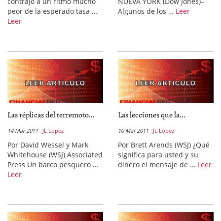
contrajo a un ritmo mucho
NUEVA YORK (Dow Jones)–
peor de la esperado tasa …
Algunos de los …
Leer
Leer
Las réplicas del terremoto...
Las lecciones que la...
14 Mar 2011
JL Lopez
10 Mar 2011
JL Lopez
Por David Wessel y Mark
Por Brett Arends (WSJ) ¿Qué
Whitehouse (WSJ) Associated
significa para usted y su
Press Un barco pesquero …
dinero el mensaje de …
Leer
Leer