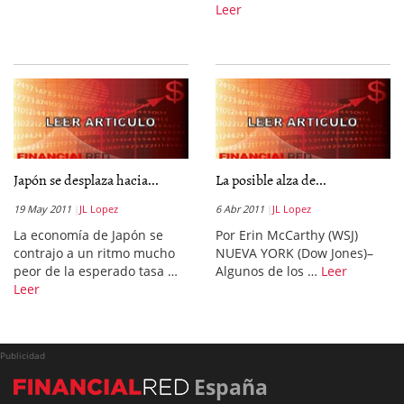
Leer
Japón se desplaza hacia...
La posible alza de...
19 May 2011
JL Lopez
6 Abr 2011
JL Lopez
La economía de Japón se
Por Erin McCarthy (WSJ)
contrajo a un ritmo mucho
NUEVA YORK (Dow Jones)–
peor de la esperado tasa …
Algunos de los …
Leer
Leer
Publicidad
España