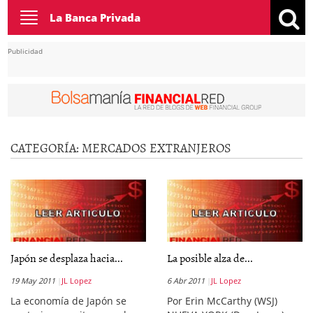
Toggle
La Banca Privada
navigation
Publicidad
CATEGORÍA:
MERCADOS EXTRANJEROS
Japón se desplaza hacia...
La posible alza de...
19 May 2011
JL Lopez
6 Abr 2011
JL Lopez
La economía de Japón se
Por Erin McCarthy (WSJ)