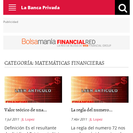
Toggle
La Banca Privada
navigation
Publicidad
CATEGORÍA:
MATEMÁTICAS FINANCIERAS
Valor teórico de una...
La regla del numero...
1 Jul 2011
JL Lopez
7 Abr 2011
JL Lopez
Definición Es el resultante
La regla del numero 72 nos