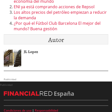
economía del mundo
ENI ya está comprando acciones de Repsol
Los altos precios del petróleo empiezan a reducir
la demanda
¿Por qué el Fútbol Club Barcelona El mejor del
mundo? Buena gestión
Autor
JL Lopez
Publicidad
Publicidad
España
Condiciones de uso
|
Responsabilidad