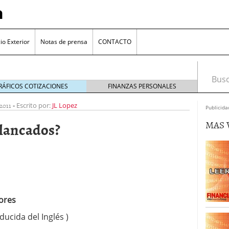
a
o Exterior
Notas de prensa
CONTACTO
Busca
RÁFICOS COTIZACIONES
FINANZAS PERSONALES
2011
-
Escrito por:
JL Lopez
Publicida
MAS 
alancados?
a sumergida en España
julio 6, 2011
ores
ión
julio 1, 2011
ucida del Inglés )
de fondos de inversión publicada hoy sera mas clara
rsor
junio 27, 2011