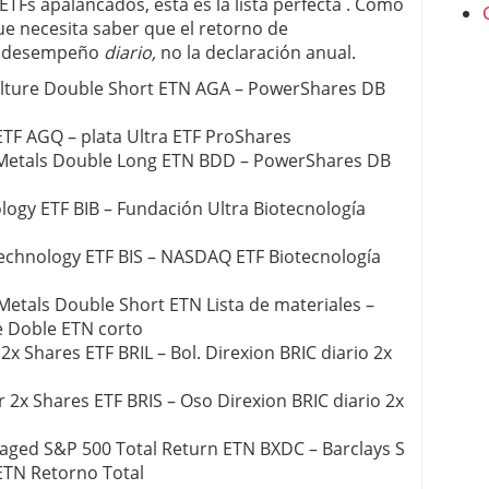
ETFs apalancados, esta es la lista perfecta . Como
ue necesita saber que el retorno de
el desempeño
diario,
no la declaración anual.
lture Double Short ETN AGA – PowerShares DB
ETF AGQ – plata Ultra ETF ProShares
Metals Double Long ETN BDD – PowerShares DB
ogy ETF BIB – Fundación Ultra Biotecnología
echnology ETF BIS – NASDAQ ETF Biotecnología
tals Double Short ETN Lista de materiales –
 Doble ETN corto
 2x Shares ETF BRIL – Bol. Direxion BRIC diario 2x
r 2x Shares ETF BRIS – Oso Direxion BRIC diario 2x
raged S&P 500 Total Return ETN BXDC – Barclays S
ETN Retorno Total