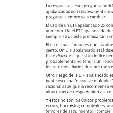
La respuesta a esta pregunta podrí
apalancados son relativamente nuev
pregunta siempre va a cambiar.
El uso de un ETF apalancado 2x com
aumenta 1%, el ETF apalancado deb
siempre se da esta premisa tan sim
El error más común es que los alto
cierto. Un ETF apalancado está dis
base
diaria.
Así que si un índice ti
probablemente no tendrá un rendimi
los retornos diarios durante todo e
Otro riesgo de la ETF apalancado 
gente escucha “devuelve múltiples
racional sabe que la recompensa vi
altas tasas de riesgo debido a su d
Y estos no son los únicos problema
errors, borrowing complexities, and
(errores de seguimiento), lcomplej