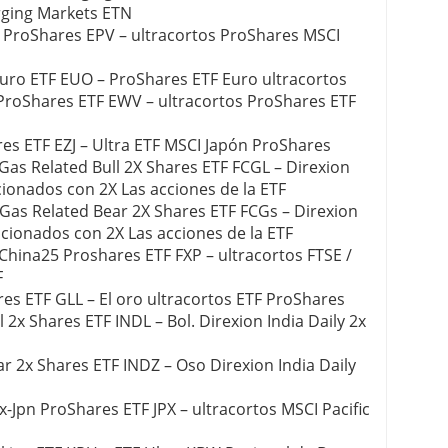
rging Markets ETN
 ProShares EPV – ultracortos ProShares MSCI
uro ETF EUO – ProShares ETF Euro ultracortos
ProShares ETF EWV – ultracortos ProShares ETF
res ETF EZJ – Ultra ETF MSCI Japón ProShares
 Gas Related Bull 2X Shares ETF FCGL – Direxion
acionados con 2X Las acciones de la ETF
 Gas Related Bear 2X Shares ETF FCGs – Direxion
acionados con 2X Las acciones de la ETF
China25 Proshares ETF FXP – ultracortos FTSE /
F
es ETF GLL – El oro ultracortos ETF ProShares
l 2x Shares ETF INDL – Bol. Direxion India Daily 2x
ar 2x Shares ETF INDZ – Oso Direxion India Daily
ex-Jpn ProShares ETF JPX – ultracortos MSCI Pacific