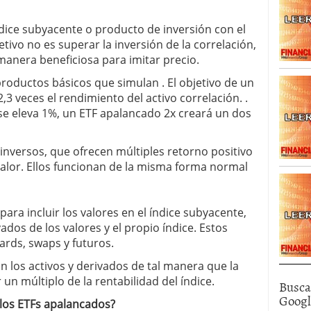
o ofrece ayuda para el euro
junio 26, 2011
dice subyacente o producto de inversión con el
etivo no es superar la inversión de la correlación,
 manera beneficiosa para imitar precio.
productos básicos que simulan . El objetivo de un
3 veces el rendimiento del activo correlación. .
 se eleva 1%, un ETF apalancado 2x creará un dos
nversos, que ofrecen múltiples retorno positivo
valor. Ellos funcionan de la misma forma normal
ra incluir los valores en el índice subyacente,
ados de los valores y el propio índice. Estos
ards, swaps y futuros.
 los activos y derivados de tal manera que la
un múltiplo de la rentabilidad del índice.
Busca
Goog
 los ETFs apalancados?