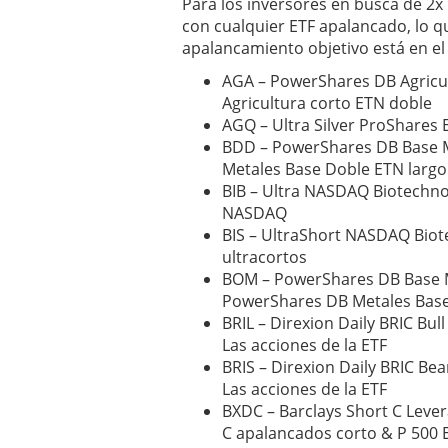
Para los inversores en busca de 2x 
con cualquier ETF apalancado, lo q
apalancamiento objetivo está en 
AGA – PowerShares DB Agricu
Agricultura corto ETN doble
AGQ – Ultra Silver ProShares 
BDD – PowerShares DB Base 
Metales Base Doble ETN largo
BIB – Ultra NASDAQ Biotechnol
NASDAQ
BIS – UltraShort NASDAQ Biot
ultracortos
BOM – PowerShares DB Base Me
PowerShares DB Metales Base
BRIL – Direxion Daily BRIC Bull
Las acciones de la ETF
BRIS – Direxion Daily BRIC Bea
Las acciones de la ETF
BXDC – Barclays Short C Leve
C apalancados corto & P 500 