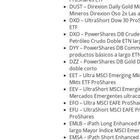
DUST – Direxion Daily Gold M
Mineros Direxion Oso 2x Las a
DXD – UltraShort Dow 30 Pro
ETF
DXO – PowerShares DB Crude
Petróleo Crudo Doble ETN lar
DYY – PowerShares DB Commo
productos básicos a largo ET
DZZ – PowerShares DB Gold D
doble corto
EET – Ultra MSCI Emerging Mk
Mkts ETF ProShares
EEV – UltraShort MSCI Emergi
Mercados Emergentes ultraco
EFO – Ultra MSCI EAFE ProSha
EFU – UltraShort MSCI EAFE P
ProShares
EMLB – iPath Long Enhanced 
largo Mayor índice MSCI Eme
EMSA – iPath Short Enhanced