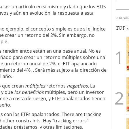
a ser un artículo en sí mismo y dado que los ETFs
os y aún en evolución, la respuesta a esta
Publicida
TOP 
o ejemplo, el concepto simple es que si el índice
e crear un retorno del 2%. Sin embargo, no
ple.
s rendimientos están en una base anual. No es
eñado para crear un retorno múltiples sobre una
ene un retorno anual de 2%, el ETF apalancado
ento del 4%. . Será más sujeto a la dirección de
l año.
es que crean
múltiples
retornos
negativos.
La
” y que
los beneficios
múltiples, pero un inversor
ene a costa de riesgo, y ETFs apalancados tienen
iseño.
s con los ETFs apalancados. There are tracking
 other constraints. Hay “tracking errors”
idades préstamos, y otras limitaciones.