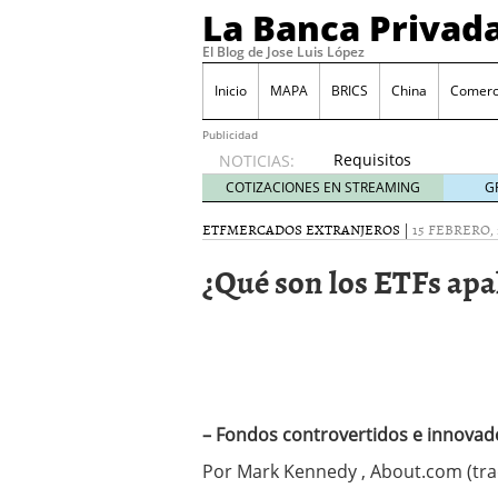
La Banca Privad
El Blog de Jose Luis López
Inicio
MAPA
BRICS
China
Comerci
Publicidad
Requisitos
NOTICIAS:
apertura
COTIZACIONES EN STREAMING
G
y como
evitar
ETF
MERCADOS EXTRANJEROS
|
15 FEBRERO, 
posibles
¿Qué son los ETFs ap
problemas
en las
cuentas
de no
residentes
julio 8,
2011
El lastre de la economí
– Fondos controvertidos e innovad
Valor teórico de una acc
Por Mark Kennedy , About.com (trad
La nueva clasificación 
y favorable para el inve