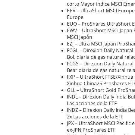
corto Mayor índice MSCI Eme
EPV – UltraShort MSCI Europe
Europe
EUO – ProShares UltraShort E
EWV – UltraShort MSCI Japan 
MSCI Japón
EZJ – Ultra MSCI Japan ProSha
FCGL – Direxion Daily Natural
Bol. diaria de gas natural rel
FCGS – Direxion Daily Natural
Bear diaria de gas natural rel
FXP – UltraShort FTSE/Xinhua 
Xinhua China25 Proshares ET
GLL – UltraShort Gold ProShar
INDL – Direxion Daily India Bul
Las acciones de la ETF
INDZ – Direxion Daily India Be
2x Las acciones de la ETF
JPX – UltraShort MSCI Pacific 
ex-JPN ProShares ETF