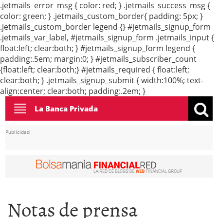
.jetmails_error_msg { color: red; } .jetmails_success_msg {
color: green; } .jetmails_custom_border{ padding: 5px; }
.jetmails_custom_border legend {} #jetmails_signup_form
.jetmails_var_label, #jetmails_signup_form .jetmails_input {
float:left; clear:both; } #jetmails_signup_form legend {
padding:.5em; margin:0; } #jetmails_subscriber_count
{float:left; clear:both;} #jetmails_required { float:left;
clear:both; } .jetmails_signup_submit { width:100%; text-
align:center; clear:both; padding:.2em; }
Toggle
La Banca Privada
navigation
Publicidad
Notas de prensa