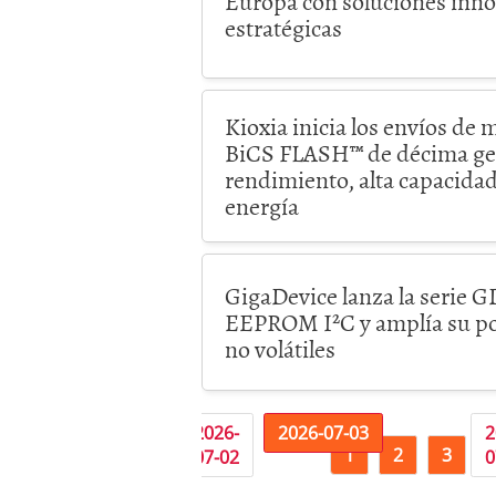
Europa con soluciones inno
estratégicas
Kioxia inicia los envíos de 
BiCS FLASH™ de décima gen
rendimiento, alta capacida
energía
GigaDevice lanza la serie
EEPROM I²C y amplía su po
no volátiles
«
2026-
2026-
2026-07-03
2
1
2
3
07-01
07-02
0