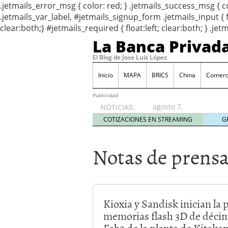
.jetmails_error_msg { color: red; } .jetmails_success_msg {
.jetmails_var_label, #jetmails_signup_form .jetmails_input { 
clear:both;} #jetmails_required { float:left; clear:both; } .j
La Banca Privad
El Blog de Jose Luis López
Inicio
MAPA
BRICS
China
Comerci
Publicidad
agosto 7,
NOTICIAS:
2026
COTIZACIONES EN STREAMING
G
Notas de prens
Kioxia y Sandisk inician la
memorias flash 3D de décim
Fab2 de la planta de Kitaka