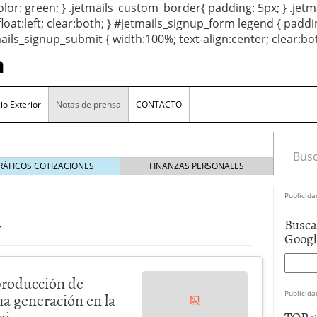
 color: green; } .jetmails_custom_border{ padding: 5px; } .j
float:left; clear:both; } #jetmails_signup_form legend { paddi
etmails_signup_submit { width:100%; text-align:center; clear:b
a
o Exterior
Notas de prensa
CONTACTO
Busca
RÁFICOS COTIZACIONES
FINANZAS PERSONALES
Publicida
a
Busca
Goog
 producción de
Publicida
a generación en la
mi
TOP 