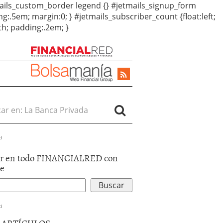
etmails_custom_border legend {} #jetmails_signup_form
ng:.5em; margin:0; } #jetmails_subscriber_count {float:left;
oth; padding:.2em; }
r en:
d
r en todo FINANCIALRED con
le
d
5 ARTÍCULOS