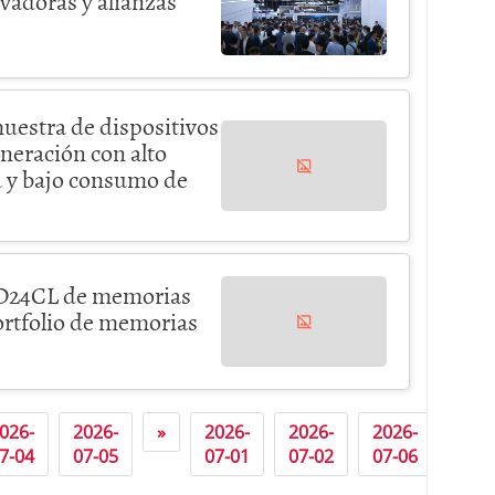
vadoras y alianzas
muestra de dispositivos
eración con alto
d y bajo consumo de
 GD24CL de memorias
rtfolio de memorias
026-
2026-
»
2026-
2026-
2026-
2026
4
7-04
07-05
07-01
07-02
07-06
07-0