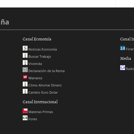
aña
Canal Economía
Canal I
Finan
Noticias Economía
Buscar Trabajo
Media
Vivienda
Radio
Declaración de la Renta
Warrants
Cómo Ahorrar Dinero
Cambio Euro Dolar
Canal Internacional
Materias Primas
Forex