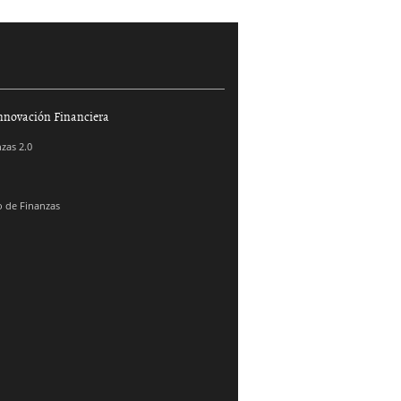
nnovación Financiera
zas 2.0
 de Finanzas