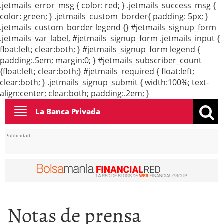
.jetmails_error_msg { color: red; } .jetmails_success_msg {
color: green; } .jetmails_custom_border{ padding: 5px; }
.jetmails_custom_border legend {} #jetmails_signup_form
.jetmails_var_label, #jetmails_signup_form .jetmails_input {
float:left; clear:both; } #jetmails_signup_form legend {
padding:.5em; margin:0; } #jetmails_subscriber_count
{float:left; clear:both;} #jetmails_required { float:left;
clear:both; } .jetmails_signup_submit { width:100%; text-
align:center; clear:both; padding:.2em; }
Toggle
La Banca Privada
navigation
Publicidad
Notas de prensa