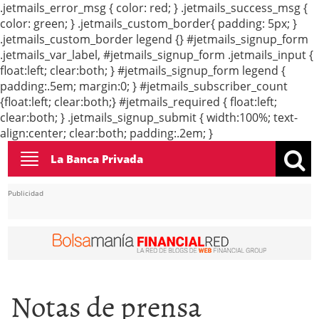
.jetmails_error_msg { color: red; } .jetmails_success_msg {
color: green; } .jetmails_custom_border{ padding: 5px; }
.jetmails_custom_border legend {} #jetmails_signup_form
.jetmails_var_label, #jetmails_signup_form .jetmails_input {
float:left; clear:both; } #jetmails_signup_form legend {
padding:.5em; margin:0; } #jetmails_subscriber_count
{float:left; clear:both;} #jetmails_required { float:left;
clear:both; } .jetmails_signup_submit { width:100%; text-
align:center; clear:both; padding:.2em; }
Toggle
La Banca Privada
navigation
Publicidad
Notas de prensa