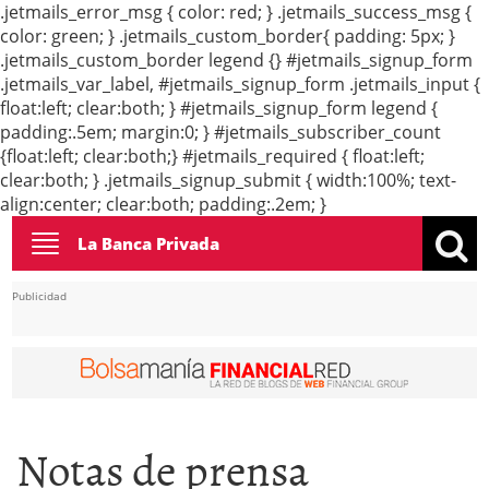
.jetmails_error_msg { color: red; } .jetmails_success_msg {
color: green; } .jetmails_custom_border{ padding: 5px; }
.jetmails_custom_border legend {} #jetmails_signup_form
.jetmails_var_label, #jetmails_signup_form .jetmails_input {
float:left; clear:both; } #jetmails_signup_form legend {
padding:.5em; margin:0; } #jetmails_subscriber_count
{float:left; clear:both;} #jetmails_required { float:left;
clear:both; } .jetmails_signup_submit { width:100%; text-
align:center; clear:both; padding:.2em; }
Toggle
La Banca Privada
navigation
Publicidad
Notas de prensa