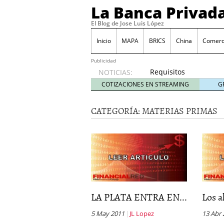
La Banca Privad
El Blog de Jose Luis López
Inicio
MAPA
BRICS
China
Comerci
Publicidad
Requisitos
NOTICIAS:
apertura
COTIZACIONES EN STREAMING
G
y como
evitar
CATEGORÍA:
MATERIAS PRIMAS
posibles
problemas
en las
cuentas
de no
residentes
julio 8,
2011
El lastre de la economí
LA PLATA ENTRA EN...
Los a
Valor teórico de una acc
La nueva clasificación 
5 May 2011
JL Lopez
13 Abr
y favorable para el inve