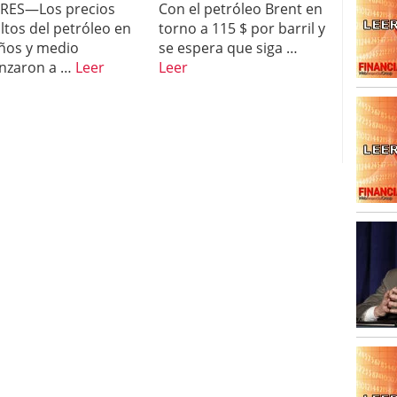
RES—Los precios
Con el petróleo Brent en
o ofrece ayuda para el euro
junio 26, 2011
ltos del petróleo en
torno a 115 $ por barril y
ños y medio
se espera que siga …
nzaron a …
Leer
Leer