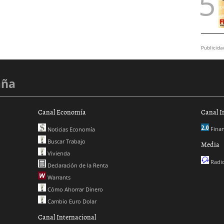
Publicida
aña
Canal Economía
Canal I
Finan
Noticias Economía
Buscar Trabajo
Media
Vivienda
Radio
Declaración de la Renta
Warrants
Cómo Ahorrar Dinero
Cambio Euro Dolar
Canal Internacional