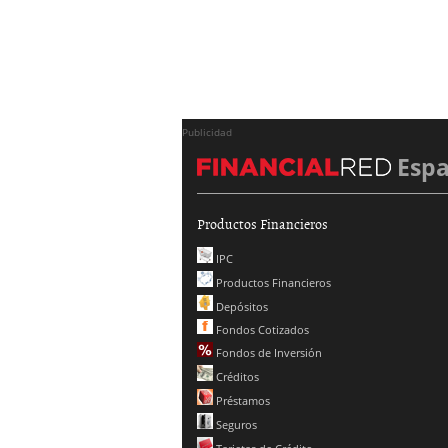
Publicidad
Esp
Productos Financieros
IPC
Productos Financieros
Depósitos
Fondos Cotizados
Fondos de Inversión
Créditos
Préstamos
Seguros