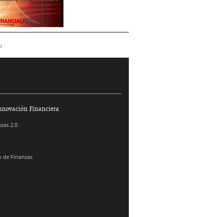
d
nnovación Financiera
zas 2.0
 de Finanzas