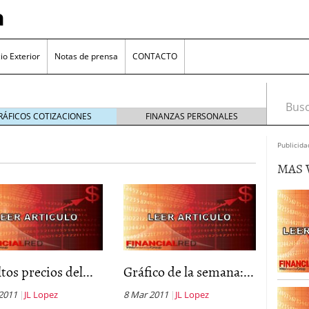
a
o Exterior
Notas de prensa
CONTACTO
Busca
RÁFICOS COTIZACIONES
FINANZAS PERSONALES
Publicida
MAS 
a sumergida en España
julio 6, 2011
ltos precios del...
Gráfico de la semana:...
ión
julio 1, 2011
de fondos de inversión publicada hoy sera mas clara
 2011
JL Lopez
8 Mar 2011
JL Lopez
rsor
junio 27, 2011