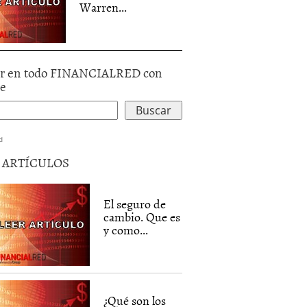
Warren...
r en todo FINANCIALRED con
le
d
5 ARTÍCULOS
El seguro de
cambio. Que es
y como...
¿Qué son los