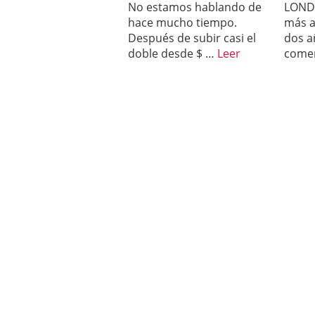
No estamos hablando de
LOND
El primer ministro chin
hace mucho tiempo.
más a
Después de subir casi el
dos a
doble desde $ …
Leer
come